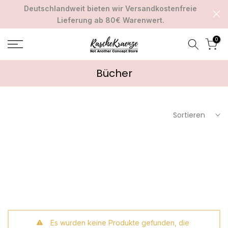
Deutschlandweit bieten wir Versandkostenfreie
Zum
Lieferung ab 80€ Warenwert.
Inhalt
springen
0
Bücher
Sortieren
Es wurden keine Produkte gefunden, die