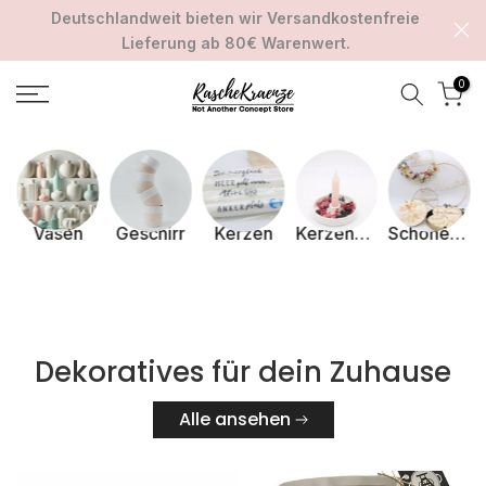
Deutschlandweit bieten wir Versandkostenfreie
Zum
Lieferung ab 80€ Warenwert.
Inhalt
springen
0
r
Vasen
Geschirr
Kerzen
Kerzenständer
Schönes aus Holz
Dekoratives für dein Zuhause
Alle ansehen