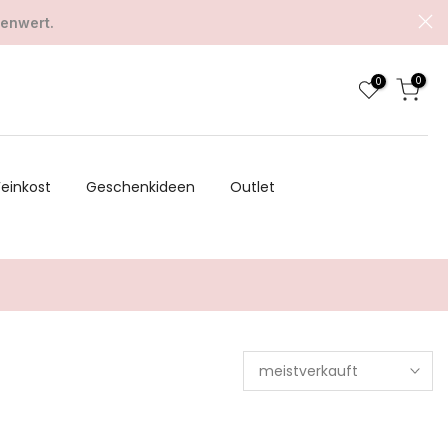
renwert.
0
0
Feinkost
Geschenkideen
Outlet
meistverkauft