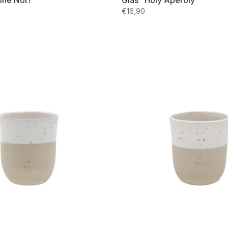
ine Not?"
Glas "Holy Aperoly"
€16,90