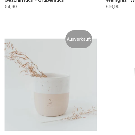
Geschirrtuch - Grubentuch
Weinglas "W
€4,90
€16,90
Ausverkauft