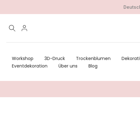
Zum
Deutsch
Inhalt
springen
Workshop
3D-Druck
Trockenblumen
Dekorati
Eventdekoration
Über uns
Blog