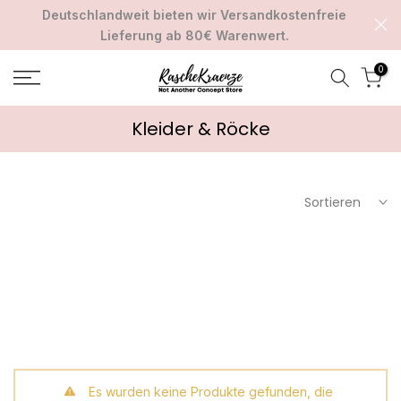
Deutschlandweit bieten wir Versandkostenfreie
Zum
Lieferung ab 80€ Warenwert.
Inhalt
springen
0
Kleider & Röcke
Sortieren
Es wurden keine Produkte gefunden, die