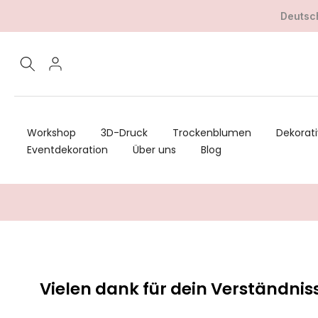
Zum
Deutsch
Inhalt
springen
Workshop
3D-Druck
Trockenblumen
Dekorati
Eventdekoration
Über uns
Blog
Vielen dank für dein Verständnis