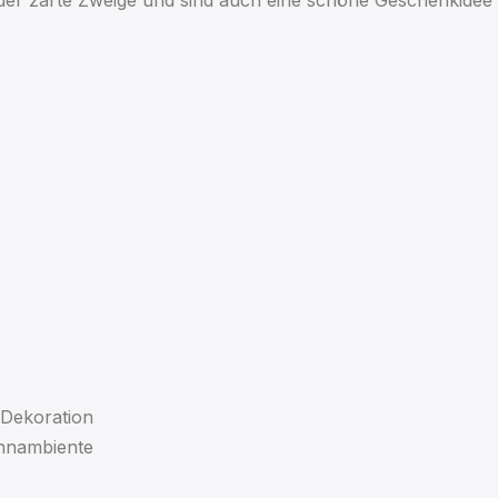
oder zarte Zweige und sind auch eine schöne Geschenkidee 
 Dekoration
ohnambiente