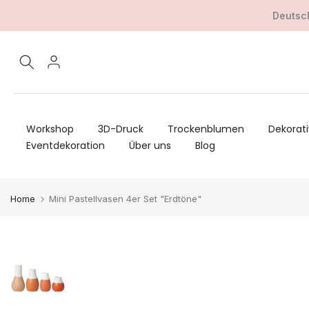
Zum
Deutsch
Inhalt
springen
Workshop
3D-Druck
Trockenblumen
Dekorati
Eventdekoration
Über uns
Blog
Home
Mini Pastellvasen 4er Set "Erdtöne"