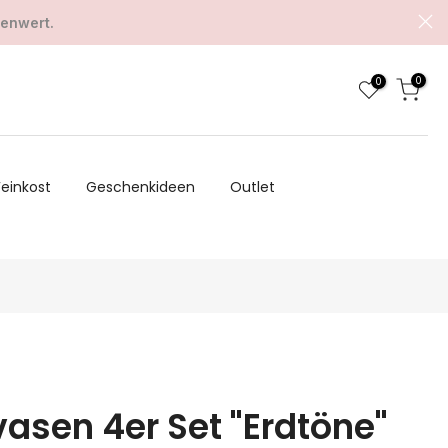
renwert.
0
0
Feinkost
Geschenkideen
Outlet
vasen 4er Set "Erdtöne"