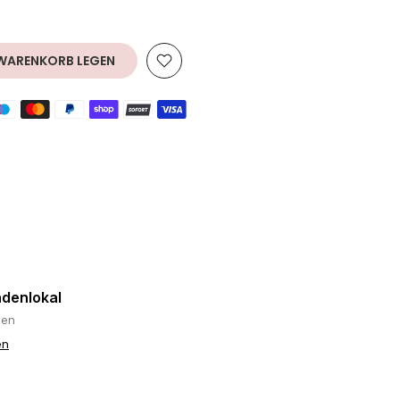
 WARENKORB LEGEN
adenlokal
gen
en