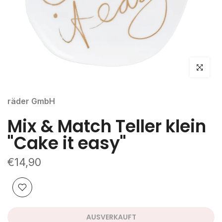
klicken um
räder GmbH
Mix & Match Teller klein
"Cake it easy"
€14,90
AUSVERKAUFT