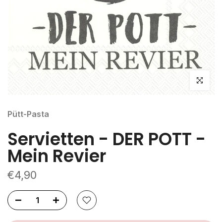
klicken um
Pütt-Pasta
Servietten - DER POTT -
Mein Revier
€4,90