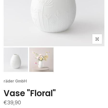
klicken um
räder GmbH
Vase "Floral"
€39,90